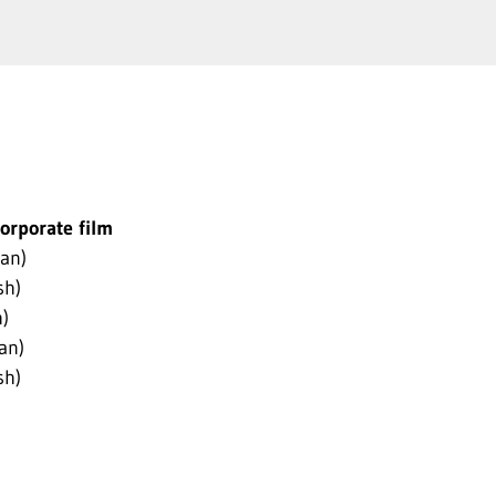
rporate film
an)
sh)
h)
an)
sh)