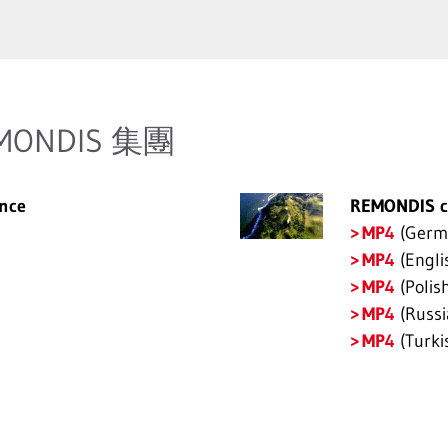
ONDIS 集團
nce
REMONDIS co
MP4
(Germ
MP4
(Engli
MP4
(Polis
MP4
(Russi
MP4
(Turki