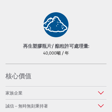
再生塑膠瓶片/ 酯粒許可處理量:
40,000噸 / 年
核心價值
家族企業
誠信 – 無時無刻秉持著