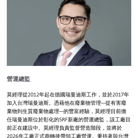
營運總監
莫經理從2012年起在德國瑞曼迪斯工作，並於2017年
加入台灣瑞曼迪斯。憑藉他在廢棄物管理—從有害廢
棄物到生質廢棄物處理—的豐富經驗，莫經理目前擔
任瑞曼迪斯位於彰化的SRF新廠的營運總監，該工廠目
前正在建設中。莫經理負責監督營造階段，並將於
2026年工廠正式商轉後帶領工廠營運。秉持著與台灣