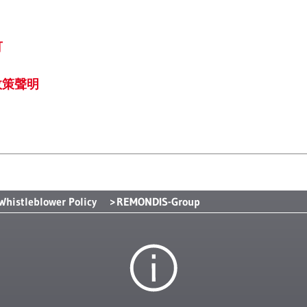
可
權政策聲明
Whistleblower Policy
REMONDIS-Group