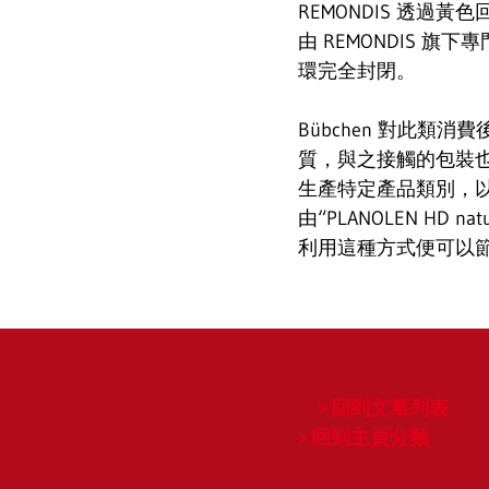
REMONDIS 透
由 REMONDIS 旗下
環完全封閉。
Bübchen 對此類消費
質，與之接觸的包裝也
生產特定產品類別，以 10
由“PLANOLEN HD 
利用這種方式便可以節
回到文章列表
回到主頁分類