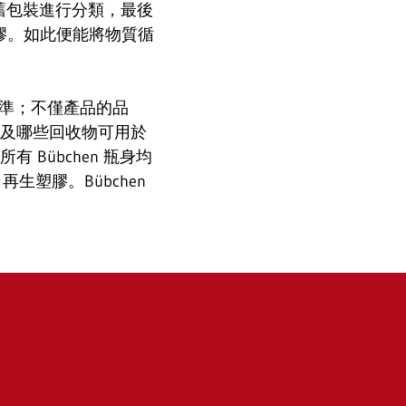
對舊包裝進行分類，最後
再生塑膠。如此便能將物質循
求最高標準；不僅產品的品
否及哪些回收物可用於
有 Bübchen 瓶身均
E 再生塑膠。Bübchen