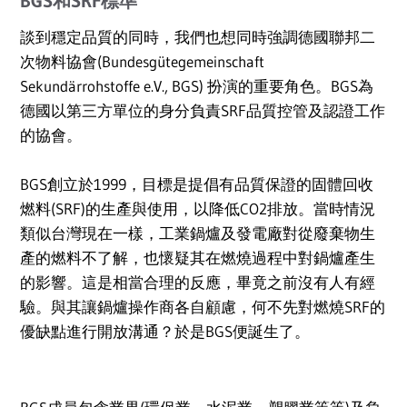
BGS和SRF標準
談到穩定品質的同時，我們也想同時強調德國聯邦二
次物料協會(Bundesgütegemeinschaft
Sekundärrohstoffe e.V., BGS) 扮演的重要角色。BGS為
德國以第三方單位的身分負責SRF品質控管及認證工作
的協會。
BGS創立於1999，目標是提倡有品質保證的固體回收
燃料(SRF)的生產與使用，以降低CO2排放。當時情況
類似台灣現在一樣，工業鍋爐及發電廠對從廢棄物生
產的燃料不了解，也懷疑其在燃燒過程中對鍋爐產生
的影響。這是相當合理的反應，畢竟之前沒有人有經
驗。與其讓鍋爐操作商各自顧慮，何不先對燃燒SRF的
優缺點進行開放溝通？於是BGS便誕生了。