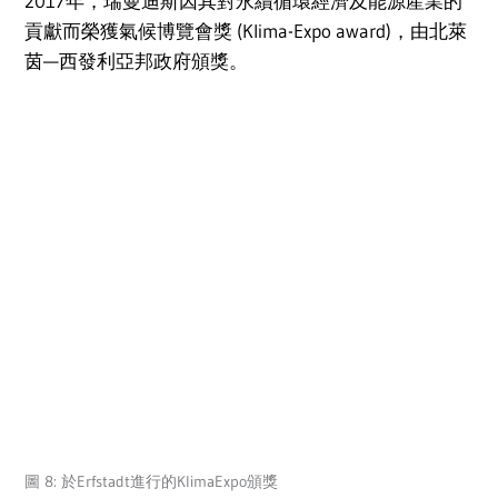
2017年，瑞曼迪斯因其對永續循環經濟及能源產業的
貢獻而榮獲氣候博覽會獎 (Klima-Expo award)，由北萊
茵—西發利亞邦政府頒獎。
圖 8: 於Erfstadt進行的KlimaExpo頒獎