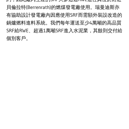
貝倫拉特(Berrenrath)的燃煤發電廠使用。瑞曼迪斯亦
有協助設計發電廠內因應使用SRF而需額外裝設改造的
鍋爐燃料進料系統。我們每年運送至少4萬噸的高品質
SRF給RWE、超過1萬噸SRF進入水泥業，其餘則交付給
個別客戶。