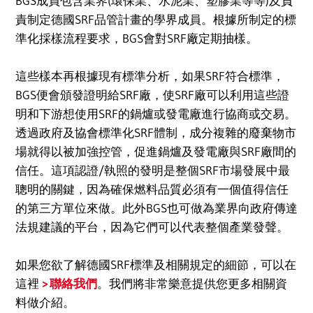
BGS成員包含業界(環保業、水泥業、塑膠業等等)及負
責制定德國SRF品管計畫的學界成員。根據所制定的標
準化採樣流程要求，BGS會對SRF廠定期抽樣。
這些樣本再根據現有標準分析，如果SRF符合標準，
BGS便會頒發證明給SRF廠，使SRF廠可以利用這些證
明和下游想使用SRF的鍋爐或發電廠進行協商或交易。
透過政府及協會標準化SRF體制，成分複雜的廢棄物市
場就得以被加強控管，促進鍋爐及發電廠與SRF廠間的
信任。這項認證/執照的發明是整個SRF市場發展中最
聰明的關鍵，因為確保燃料品質必須有一個值得信任
的第三方單位來做。此外BGS也可做為業界向政府傳達
法規建議的平台，因為它們可以代表整個產業發聲。
如果您欲了解德國SRF標準及相關規定的細節，可以在
這裡
聯絡我們
。我們將非常樂意提供您更多相關資
料做介紹。