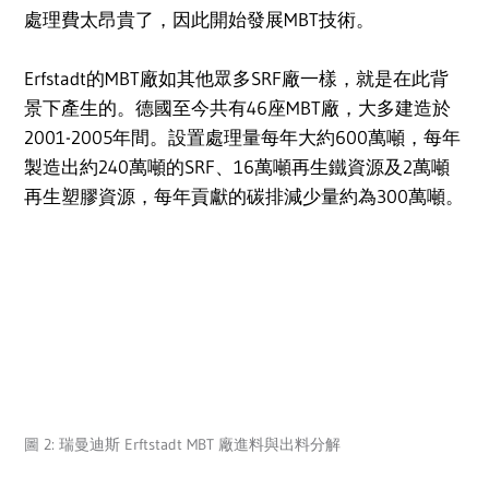
處理費太昂貴了，因此開始發展MBT技術。
Erfstadt的MBT廠如其他眾多SRF廠一樣，就是在此背
景下產生的。德國至今共有46座MBT廠，大多建造於
2001-2005年間。設置處理量每年大約600萬噸，每年
製造出約240萬噸的SRF、16萬噸再生鐵資源及2萬噸
再生塑膠資源，每年貢獻的碳排減少量約為300萬噸。
圖 2: 瑞曼迪斯 Erftstadt MBT 廠進料與出料分解